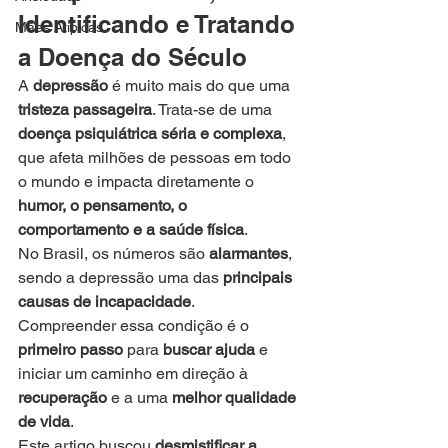
Identificando e Tratando 
Mães Atípicas
a Doença do Século
A 
depressão
 é muito mais do que uma 
tristeza passageira
. Trata-se de uma 
doença psiquiátrica séria e complexa
, 
que afeta milhões de pessoas em todo 
o mundo e impacta diretamente o 
humor, o pensamento, o 
comportamento e a saúde física
.
No Brasil, os números são 
alarmantes
, 
sendo a depressão uma das 
principais 
causas de incapacidade
.
Compreender essa condição é o 
primeiro passo
 para 
buscar ajuda
 e 
iniciar um caminho em direção à 
recuperação
 e a uma 
melhor qualidade 
de vida
.
Este artigo buscou 
desmistificar a 