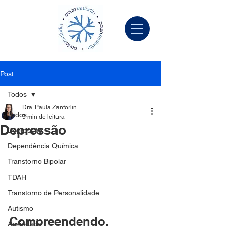
Post
Todos
Dra. Paula Zanforlin
Todos
5 min de leitura
Depressão
Depressão
Dependência Química
Transtorno Bipolar
TDAH
Transtorno de Personalidade
Autismo
Compreendendo, 
Ansiedade