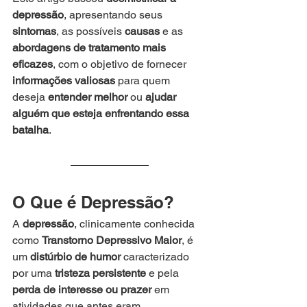
depressão
, apresentando seus 
sintomas
, as possíveis 
causas
 e as 
abordagens de tratamento mais 
eficazes
, com o objetivo de fornecer 
informações valiosas
 para quem 
deseja 
entender melhor
 ou 
ajudar 
alguém que esteja enfrentando essa 
batalha
.
O Que é Depressão?
A 
depressão
, clinicamente conhecida 
como 
Transtorno Depressivo Maior
, é 
um 
distúrbio de humor
 caracterizado 
por uma 
tristeza persistente
 e pela 
perda de interesse ou prazer
 em 
atividades que antes eram 