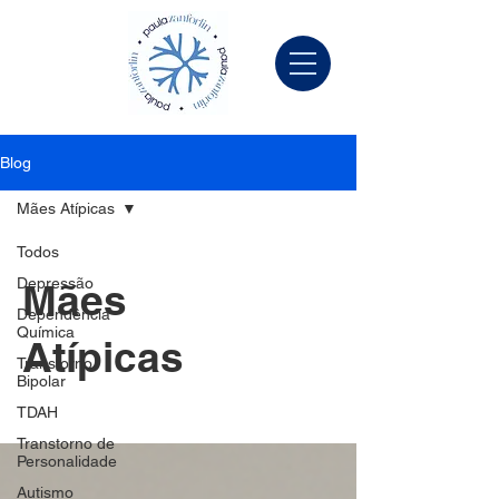
Blog
Mães Atípicas
Todos
Depressão
Mães
Dependência
Química
Atípicas
Transtorno
Bipolar
TDAH
Transtorno de
Personalidade
Autismo