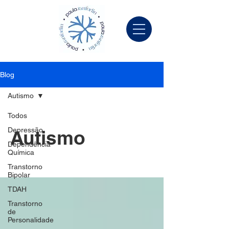
Blog
Autismo
Todos
Depressão
Autismo
Dependência
Química
Transtorno
Bipolar
TDAH
Transtorno
de
Personalidade